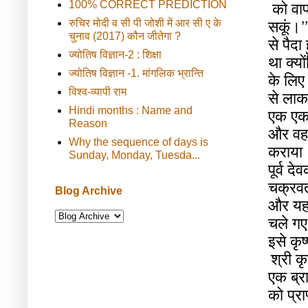
100% CORRECT PREDICTION
को
वा
रुचिर मोदी व सी पी जोशी में आर सी ए के
सकूं।
’’
चुनाव (2017) कौन जीतेगा ?
से
पैदा
ज्योतिष विज्ञान-2 : शिक्षा
था
क्यो
ज्योतिष विज्ञान -1. मांगलिक भ्रान्ति
के
लिए
विश्व-व्यापी राम
से
लाक
Hindi months : Name and
एक
ए
Reason
और
वहा
Why the sequence of days is
कराया
Sunday, Monday, Tuesda...
पूर्व
देव
चक्रवर्
Blog Archive
और
य
चले
गए
इसे
कृष
श्री
कृ
एक
ब्र
को
प्रा