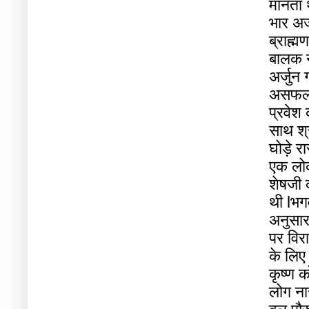
मानता
भार
अर्
ब्राह्मण
बालक
अर्जुन
असफ
प्रवेश
साथ
श्
घोड़े
रा
एक
लो
शेषजी
थी
l
भग
अनुसा
पर
विर
के
लिए
कृष्ण
क
लोग
ना