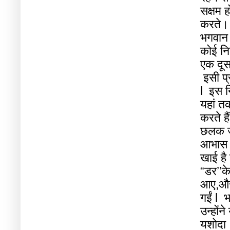
सक्षम
ह
करते।
भगवान
कोई
नि
एक
दूस
इसी
प
l
इस
न
यहां
त
करते
हैं
छलक
आभास
खाई
है
“
डर
’’
क
आए
,
औ
गईं
l
भ
उन्होंने
यशोदा।प