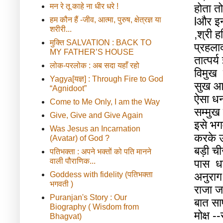
मन रे तू काहे ना धीर धरे !
होता
तो
l
और
इ
हम कौन हैं -जीव, आत्मा, पुरुष, क्षेत्रज्ञ या
शरीरी...
,
श्री
ह
मुक्ति SALVATION : BACK TO
प्रहला
MY FATHER’S HOUSE
तात्पर्य
लोक-परलोक : अब सदा यहाँ रहो
विमुख
Yagya[यज्ञ] : Through Fire to God
सुख
आ
“Agnidoot”
ऐसा
ध
Come to Me Only, I am the Way
सम्मुख
Give, Give and Give Again
इसे
भग
Was Jesus an Incarnation
करके
(Avatar) of God ?
बड़ी
च
पतिभक्ता : अपने भक्तों को पति मानने
वाली पौराणिक...
पास
ध
Goddess with fidelity (पतिभक्ता
अनुराग
भगवती )
राजा
ज
Puranjan's Story : Our
बात
स
Biography ( Wisdom from
मोक्ष
--
Bhagvat)