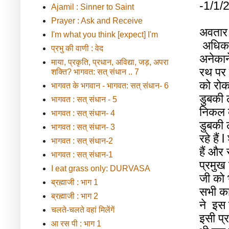
-1/1/2
Ajamil : Sinner to Saint
Prayer : Ask and Receive
अवतार
I'm what you think [expect] I'm
अधिक
प्रभु की वाणी : वेद
अनेका
माया, प्रकृति, प्रधान, अविद्या, जड़, अपरा
रथ
पर
शक्ति? भागवत: सत् संधान .. 7
को
रो
भागवत के भगवान - भागवत: सत् संधान- 6
डुबकी
भागवत : सत् संधान - 5
निकल
भागवत : सत् संधान- 4
डुबकी
भागवत : सत् संधान- 3
रहे
हैं
l
भागवत : सत् संधान-2
हैं
और
भागवत : सत् संधान-1
प्रमुख
I eat grass only: DURVASA
जी
को
ब्रह्माजी : भाग 1
सभी
का
ब्रह्माजी : भाग 2
ने
इस
चलते-चलते वहां मिलेंगें
इसी
प्
आ रस पी : भाग 1