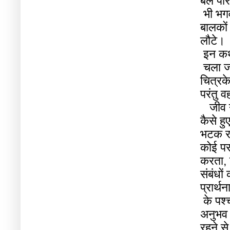
बल
पौर
भी
भग
बालकों
लौटे।
इन
क
चला
ज
चित्रके
परंतु
व
जीव
कैसे
हु
भटक
र
कोई
पर
करता
,
संबंधों
प्रार्थन
के
पश्
अनुभव
रहने
से