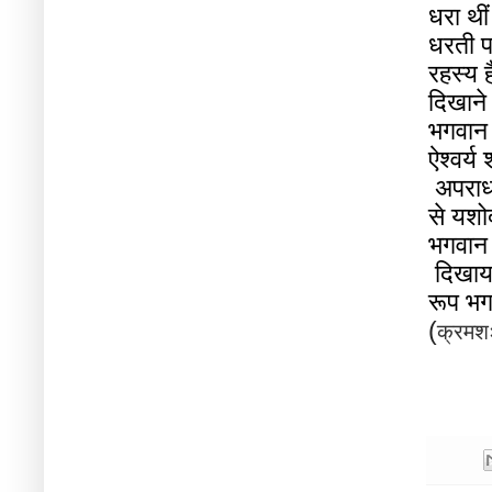
धरा
थीं
धरती
रहस्य
ह
दिखाने
भगवान
ऐश्वर्य
अपरा
से
यशो
भगवान
दिखाय
रूप
भग
(
क्रमश