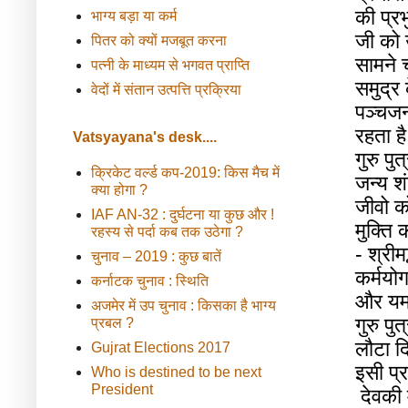
की
प्रभ
भाग्य बड़ा या कर्म
जी
को
पितर को क्यों मजबूत करना
सामने
च
पत्नी के माध्यम से भगवत प्राप्ति
समुद्र
वेदों में संतान उत्पत्ति प्रक्रिया
पञ्चज
रहता
है
Vatsyayana's desk....
गुरु
पुत
क्रिकेट वर्ल्ड कप-2019: किस मैच में
जन्य
श
क्या होगा ?
जीवो
क
IAF AN-32 : दुर्घटना या कुछ और !
मुक्ति
क
रहस्य से पर्दा कब तक उठेगा ?
-
श्रीम
चुनाव – 2019 : कुछ बातें
कर्मयो
कर्नाटक चुनाव : स्थिति
और
य
अजमेर में उप चुनाव : किसका है भाग्य
गुरु
पुत
प्रबल ?
लौटा
द
Gujrat Elections 2017
इसी
प्
Who is destined to be next
President
देवकी