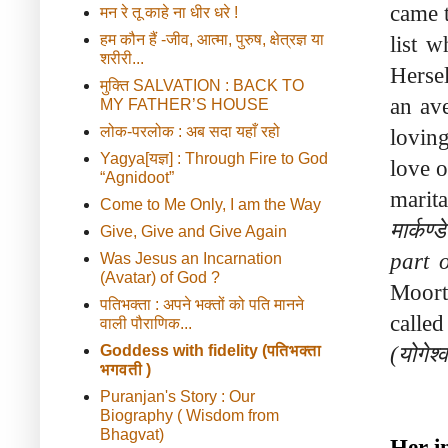
came t
मन रे तू काहे ना धीर धरे !
हम कौन हैं -जीव, आत्मा, पुरुष, क्षेत्रज्ञ या
list w
शरीरी...
Herse
मुक्ति SALVATION : BACK TO
an av
MY FATHER’S HOUSE
लोक-परलोक : अब सदा यहाँ रहो
loving
Yagya[यज्ञ] : Through Fire to God
love o
“Agnidoot”
Come to Me Only, I am the Way
मार्कण्ड
Give, Give and Give Again
part 
Was Jesus an Incarnation
(Avatar) of God ?
Moor
पतिभक्ता : अपने भक्तों को पति मानने
call
वाली पौराणिक...
(योगेश्
Goddess with fidelity (पतिभक्ता
भगवती )
Puranjan's Story : Our
Biography ( Wisdom from
Bhagvat)
Her i