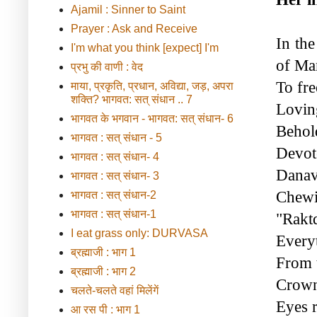
Ajamil : Sinner to Saint
Prayer : Ask and Receive
In th
I'm what you think [expect] I'm
of Ma
प्रभु की वाणी : वेद
To fre
माया, प्रकृति, प्रधान, अविद्या, जड़, अपरा
शक्ति? भागवत: सत् संधान .. 7
Lovin
भागवत के भगवान - भागवत: सत् संधान- 6
Behold
भागवत : सत् संधान - 5
Devote
भागवत : सत् संधान- 4
Danavs
भागवत : सत् संधान- 3
Chewi
भागवत : सत् संधान-2
भागवत : सत् संधान-1
"Raktd
I eat grass only: DURVASA
Everyt
ब्रह्माजी : भाग 1
From t
ब्रह्माजी : भाग 2
Crown 
चलते-चलते वहां मिलेंगें
Eyes r
आ रस पी : भाग 1