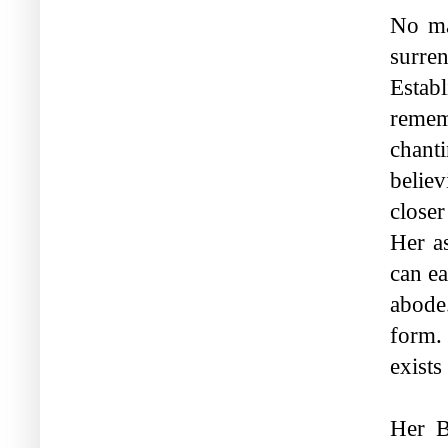
No ma
surre
Estab
remem
chant
belie
closer
Her as
can ea
abode
form.
exist
Her B