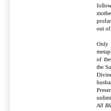
follo
mother
profan
out o
Only 
metap
of th
the Sa
Divin
husba
Prese
unlimi
All Bl