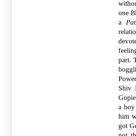
withou
one Bh
a 
Pat
relat
devot
feeli
part.
boggl
Powerf
Shiv 
Gopie
a boy
him wi
got Go
not t