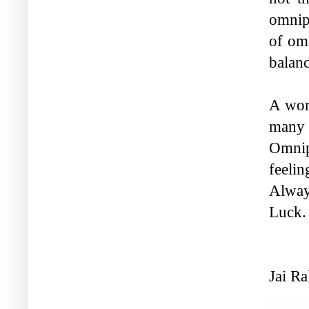
omnipo
of om
balanc
A word
many 
Omnip
feeli
Alway
Luck.
Jai R