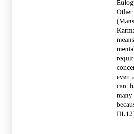
Eulog
Other
(Mans
Karma
means.
mental
requi
concen
even 
can h
many 
becau
III.12